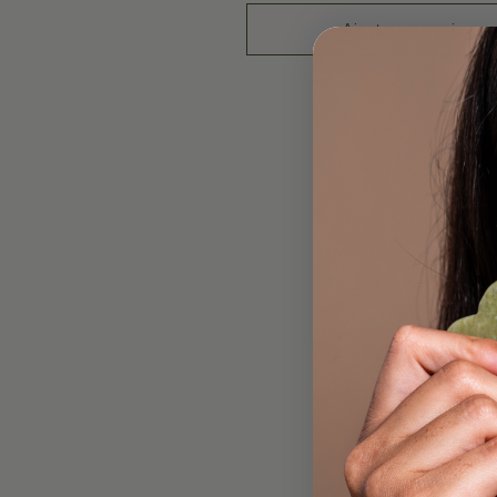
Ajouter au panier
Comblée imagine 
Nos recharges permet
emballages traditi
Le sérum Nukak et 
r
À travers cette co