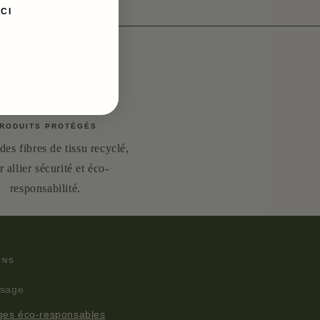
CI
RODUITS PROTÉGÉS
des fibres de tissu recyclé,
 allier sécurité et éco-
responsabilité.
INS
isage
ges éco-responsables