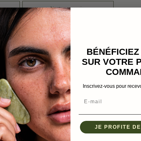
Ajouter au panier
BÉNÉFICIEZ
une cosmétique rechargeable pensée pour allier efficacité
engagement durable.
SUR VOTRE 
COMMA
tent de prolonger votre routine skincare tout en réduisant
onnels. Une approche plus responsable du soin visage, sa
Inscrivez-vous pour recevo
plaisir d’utilisation ni sur la qualité des formules.
Email
la crème Uitoto sont disponibles en format refill éco-resp
éutiliser vos flacons tout en limitant l’impact environnementa
llection de cosmétique rechargeable et refill, Comblée déf
JE PROFITE DE
consciente de la beauté : moins de superflu, plus de sens.