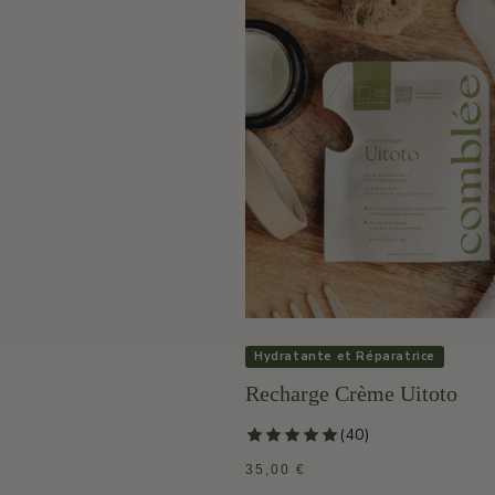
Hydratante et Réparatrice
Recharge Crème Uitoto
40 total review
(40)
PRIX
35,00 €
HABITUEL