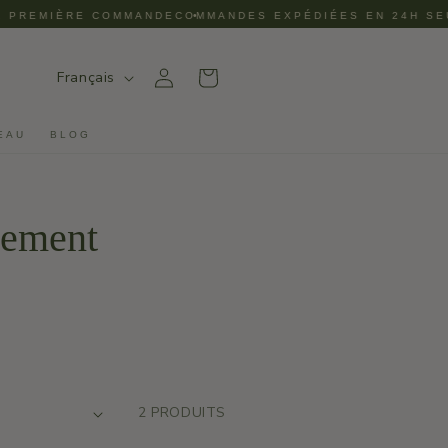
PREMIÈRE COMMANDE
COMMANDES EXPÉDIÉES EN 24H SEUL
•
L
Français
CONNEXION
PANIER
A
N
G
U
EAU
BLOG
E
gement
2 PRODUITS