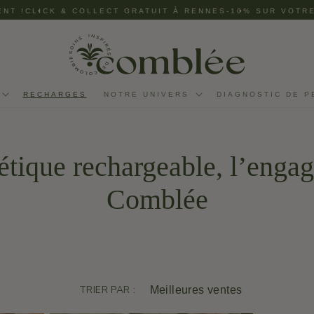
 !
CLICK & COLLECT GRATUIT À RENNES
•
-10% SUR VOTRE 
•
RECHARGES
NOTRE UNIVERS
DIAGNOSTIC DE P
tique rechargeable, l’enga
Comblée
TRIER PAR :