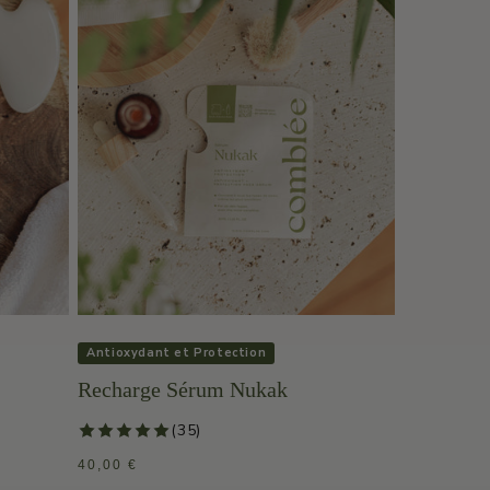
Antioxydant et Protection
Recharge Sérum Nukak
s
35 total reviews
(35)
PRIX
40,00 €
HABITUEL