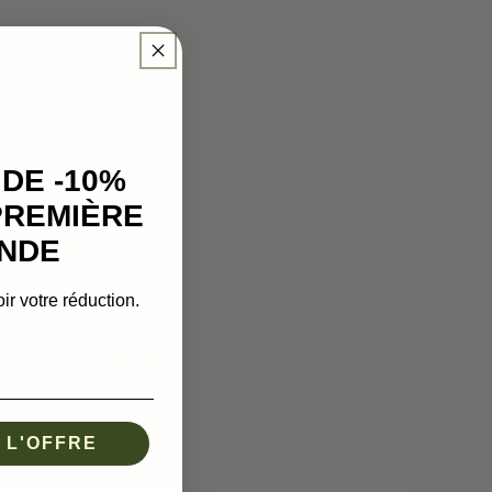
 DE -10%
, sensorialité et
PREMIÈRE
NDE
 les déchets liés aux
ns compromis sur le
ir votre réduction.
onsable, conçu pour
l.
end une vision plus
 L'OFFRE