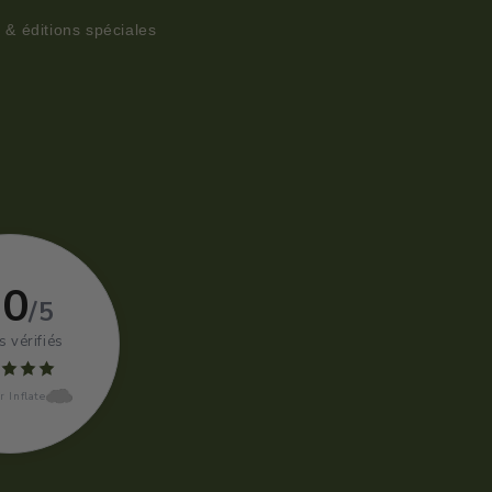
s & éditions spéciales
,0
/5
s vérifiés
r Inflate