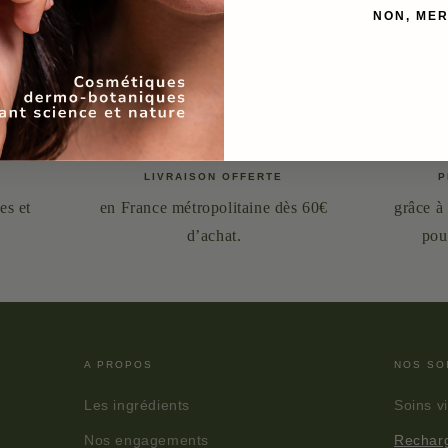
NON, MER
LIVRAISON OFFERTE
P
es et
en France métropolitaine dès 60€
grâce à 
d’achat.
pour
A PROPOS
NOS SO
Les ingrédients
Soins v
Nos engagements
Rechar